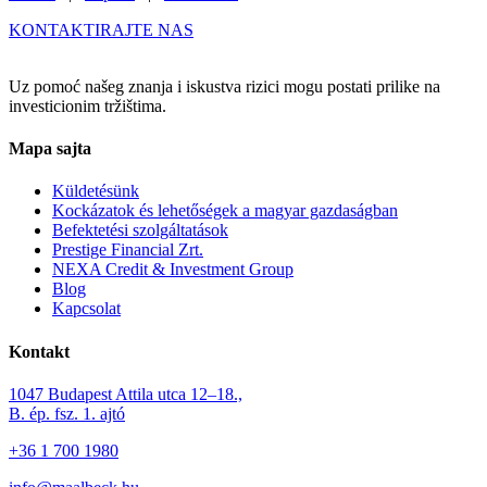
KONTAKTIRAJTE NAS
Uz pomoć našeg znanja i iskustva rizici mogu postati prilike na
investicionim tržištima.
Mapa sajta
Küldetésünk
Kockázatok és lehetőségek a magyar gazdaságban
Befektetési szolgáltatások
Prestige Financial Zrt.
NEXA Credit & Investment Group
Blog
Kapcsolat
Kontakt
1047 Budapest Attila utca 12–18.,
B. ép. fsz. 1. ajtó
+36 1 700 1980