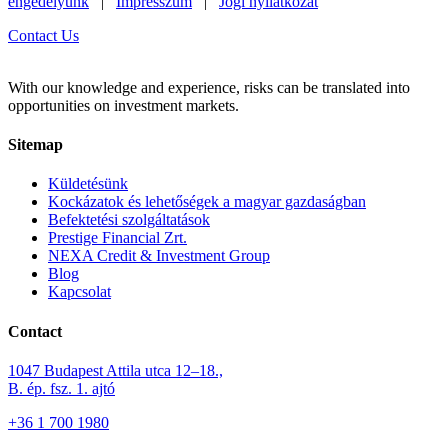
engedélyünk
|
Impresszum
|
Jogi nyilatkozat
Contact Us
With our knowledge and experience, risks can be translated into
opportunities on investment markets.
Sitemap
Küldetésünk
Kockázatok és lehetőségek a magyar gazdaságban
Befektetési szolgáltatások
Prestige Financial Zrt.
NEXA Credit & Investment Group
Blog
Kapcsolat
Contact
1047 Budapest Attila utca 12–18.,
B. ép. fsz. 1. ajtó
+36 1 700 1980