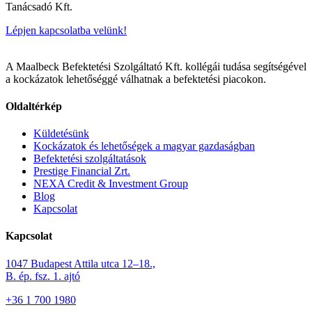
Tanácsadó Kft.
Lépjen kapcsolatba velünk!
A Maalbeck Befektetési Szolgáltató Kft. kollégái tudása segítségével
a kockázatok lehetőséggé válhatnak a befektetési piacokon.
Oldaltérkép
Küldetésünk
Kockázatok és lehetőségek a magyar gazdaságban
Befektetési szolgáltatások
Prestige Financial Zrt.
NEXA Credit & Investment Group
Blog
Kapcsolat
Kapcsolat
1047 Budapest Attila utca 12–18.,
B. ép. fsz. 1. ajtó
+36 1 700 1980