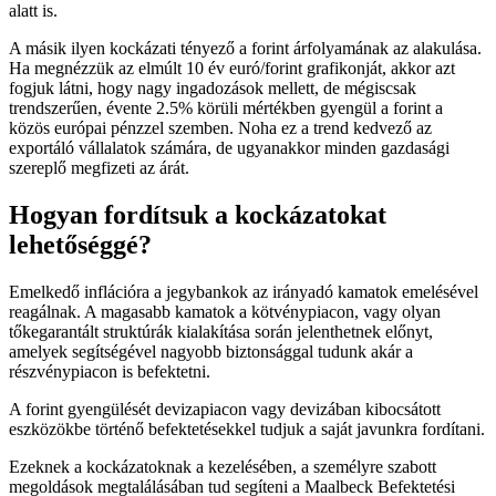
alatt is.
A másik ilyen kockázati tényező a forint árfolyamának az alakulása.
Ha megnézzük az elmúlt 10 év euró/forint grafikonját, akkor azt
fogjuk látni, hogy nagy ingadozások mellett, de mégiscsak
trendszerűen, évente 2.5% körüli mértékben gyengül a forint a
közös európai pénzzel szemben. Noha ez a trend kedvező az
exportáló vállalatok számára, de ugyanakkor minden gazdasági
szereplő megfizeti az árát.
Hogyan fordítsuk a kockázatokat
lehetőséggé?
Emelkedő inflációra a jegybankok az irányadó kamatok emelésével
reagálnak. A magasabb kamatok a kötvénypiacon, vagy olyan
tőkegarantált struktúrák kialakítása során jelenthetnek előnyt,
amelyek segítségével nagyobb biztonsággal tudunk akár a
részvénypiacon is befektetni.
A forint gyengülését devizapiacon vagy devizában kibocsátott
eszközökbe történő befektetésekkel tudjuk a saját javunkra fordítani.
Ezeknek a kockázatoknak a kezelésében, a személyre szabott
megoldások megtalálásában tud segíteni a Maalbeck Befektetési