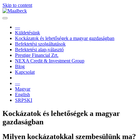
Skip to content
—
Küldetésünk
Kockázatok és lehetőségek a magyar gazdaságban
Befektetési szolgáltatások
Befektetési alap-választó
Prestige Financial Zrt.
NEXA Credit & Investment Group
Blog
Kapcsolat
—
Magyar
English
SRPSKI
Kockázatok és lehetőségek a magyar
gazdaságban
Milyen kockázatokkal szembesülünk ma?