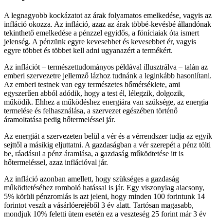
A legnagyobb kockázatot az árak folyamatos emelkedése, vagyis az
infláció okozza. Az infláció, azaz az árak többé-kevésbé állandónak
tekinthető emelkedése a pénzzel egyidős, a föníciaiak óta ismert
jelenség. A pénzünk egyre kevesebbet és kevesebbet ér, vagyis
egyre többet és többet kell adni ugyanazért a termékért.
Az inflációt – természettudományos példával illusztrálva – talán az
emberi szervezetre jellemző lázhoz tudnánk a leginkább hasonlítani.
Az emberi testnek van egy természetes hőmérséklete, ami
egyszerűen abból adódik, hogy a test él, lélegzik, dolgozik,
működik. Ehhez a működéshez energiára van szüksége, az energia
termelése és felhasználása, a szervezet egészében történő
áramoltatása pedig hőtermeléssel jár.
Az energiát a szervezeten belül a vér és a vérrendszer tudja az egyik
sejttől a másikig eljuttatni. A gazdaságban a vér szerepét a pénz tölti
be, ráadásul a pénz áramlása, a gazdaság működtetése itt is
hőtermeléssel, azaz inflációval jár.
Az infláció azonban amellett, hogy szükséges a gazdaság
működtetéséhez romboló hatással is jár. Egy viszonylag alacsony,
5% körüli pénzromlás is azt jeleni, hogy minden 100 forintunk 14
forintot veszít a vásárlóerejéből 3 év alatt. Tartósan magasabb,
mondjuk 10% feletti ütem esetén ez a veszteség 25 forint már 3 év