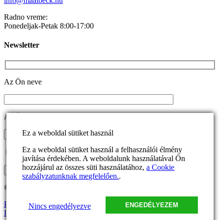
info@maalbeck.hu
Radno vreme:
Ponedeljak-Petak 8:00-17:00
Newsletter
Az Ön neve
Az Ön e-mail címe
Ez a weboldal sütiket használ
Ez a weboldal sütiket használ a felhasználói élmény
Elfogadom a
Adatkezelési tájékoztatót.
javítása érdekében. A weboldalunk használatával Ön
hozzájárul az összes süti használatához,
a Cookie
szabályzatunknak megfelelően.
.
© 2024 Maalbeck Kft.
Pravilnik za pritužbe
Politika privatnosti
Naša MNB licenca
ENGEDÉLYEZEM
Nincs engedélyezve
Impresum sajta
Pravno saopštenje