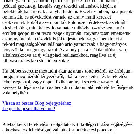
hatást gyakorol. Amikor a piacokon pesszimizmus uralkodik,
például gazdasági lassulás vagy tőzsdei zuhanások idején, a
befektetők hajlamosak aranyba fektetni. Ezzel szemben, ha a piacok
optimisták, és növekedést várnak, az arany iránti kereslet
csökkenhet. Ebből a szempontból különösen érdekesek az elmúlt
kicsivel több, mint két év folyamatai: miközben – részben a már
említett geopolitikai feszültségek nyomán- folyamatosan emelkedik
az arany ára, de a tőzsdék is jól teljesítenek, vagyis nem lehet a
rekord magasságokban található árfolyamot csak a hagyományos
tényezőkkel megmagyarázni. Az arany piaca is átalakulóban van,
alkalmazkodva az új világpiaci realitásokhoz, reagálva az új
kihívásokra és keresleti tényezőkre.
Ha többet szeretne megtudni akár az arany történetéről, az árfolyam
mögött meghúzódó tényezőkről, akár a kereskedési és befektetési
lehetőségekről, vagy éppen fizikai aranyat szeretne vásárolni,
keresse kollégáinkat a maalbeck.hu oldalon található elérhetőségeink
valamelyikén.
Vissza az összes Blog bejegyzéshez
Lépjen kapcsolatba velünk!
A Maalbeck Befektetési Szolgáltató Kft. kollégái tudása segítségével
a kockázatok lehetőséggé válhatnak a befektetési piacokon.