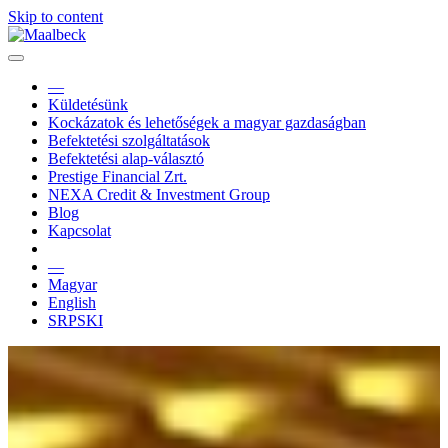
Skip to content
—
Küldetésünk
Kockázatok és lehetőségek a magyar gazdaságban
Befektetési szolgáltatások
Befektetési alap-választó
Prestige Financial Zrt.
NEXA Credit & Investment Group
Blog
Kapcsolat
—
Magyar
English
SRPSKI