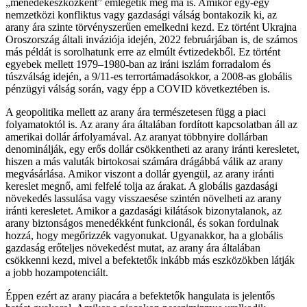
„menedékeszközként” emlegetik még ma is. Amikor egy-egy
nemzetközi konfliktus vagy gazdasági válság bontakozik ki, az
arany ára szinte törvényszerűen emelkedni kezd. Ez történt Ukrajna
Oroszország általi inváziója idején, 2022 februárjában is, de számos
más példát is sorolhatunk erre az elmúlt évtizedekből. Ez történt
egyebek mellett 1979–1980-ban az iráni iszlám forradalom és
túszválság idején, a 9/11-es terrortámadásokkor, a 2008-as globális
pénzügyi válság során, vagy épp a COVID következtében is.
A geopolitika mellett az arany ára természetesen függ a piaci
folyamatoktól is. Az arany ára általában fordított kapcsolatban áll az
amerikai dollár árfolyamával. Az aranyat többnyire dollárban
denominálják, egy erős dollár csökkentheti az arany iránti keresletet,
hiszen a más valuták birtokosai számára drágábbá válik az arany
megvásárlása. Amikor viszont a dollár gyengül, az arany iránti
kereslet megnő, ami felfelé tolja az árakat. A globális gazdasági
növekedés lassulása vagy visszaesése szintén növelheti az arany
iránti keresletet. Amikor a gazdasági kilátások bizonytalanok, az
arany biztonságos menedékként funkcionál, és sokan fordulnak
hozzá, hogy megőrizzék vagyonukat. Ugyanakkor, ha a globális
gazdaság erőteljes növekedést mutat, az arany ára általában
csökkenni kezd, mivel a befektetők inkább más eszközökben látják
a jobb hozampotenciált.
Éppen ezért az arany piacára a befektetők hangulata is jelentős