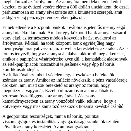
meghatározni az árfolyamot. Az arany ára meredeken emelkedni
kezdett, és az évtized végére elérte a 800 dollárt unciánként, de ezzel
párhuzamosan az arany elveszítette azt a kitüntetett szerepét, amit
addig a világ pénzügyi rendszerében játszott.
Ennek ellenére a központi bankok továbbra is jelentős mennyiségű
aranytartalékot tartanak. Amikor egy központi bank aranyat vásárol
vagy elad, az természetes módon közvetlen hatást gyakorol az
árfolyamra. Például, ha több központi bank egyidejűleg nagy
mennyiségű aranyat vásárol, az növeli a keresletet és az árakat. Az is
fontos tényező, hogy az aranyra általában akkor nő meg a kereslet,
amikor a papírpénz vásárlóértéke gyengül, a kamatlábak alacsonyak,
az értékpapírpiacok rosszabbul teljesítenek vagy épp háborús
konfliktusok idején.
Az inflációval szembeni védelem egyik eszköze a befektetők
számára az arany. Amikor az infláció növekszik, a pénz vásárlóereje
csökken, ami miatt sok befektető az aranyhoz fordul, hogy
megőrizze a vagyonát. Ezzel párhuzamosan a kamatlábak is
szorosan összefüggenek az arany árával. Alacsony
kamatkörnyezetben az arany vonzóbbá válik, tekintve, hogy a
kötvények vagy más kamatozó eszközök hozama kevésbé csábító.
A geopolitikai feszültségek, mint a háborúk, politikai
viszontagságok és instabilitás vagy gazdasági szankciók szintén
növelik az arany keresletét. Az aranyat gyakran