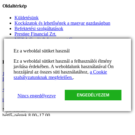
Oldaltérkép
Küldetésünk
Kockázatok és lehetőségek a magyar gazdaságban
Befektetési szolgáltatások
Prestige Financial Zrt.
NEXA Credit & Investment Group
Blog
Kapcsolat
Ez a weboldal sütiket használ
Ez a weboldal sütiket használ a felhasználói élmény
Kapcsolat
javítása érdekében. A weboldalunk használatával Ön
hozzájárul az összes süti használatához,
a Cookie
1047 Budapest Attila utca 12–18.,
szabályzatunknak megfelelően.
.
B. ép. fsz. 1. ajtó
+36 1 700 1980
ENGEDÉLYEZEM
Nincs engedélyezve
info@maalbeck.hu
Nyitvatartás:
hétfő–péntek 8.00–17.00
Hírlevél