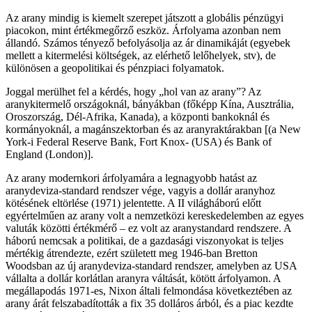
Az arany mindig is kiemelt szerepet játszott a globális pénzügyi
piacokon, mint értékmegőrző eszköz. Árfolyama azonban nem
állandó. Számos tényező befolyásolja az ár dinamikáját (egyebek
mellett a kitermelési költségek, az elérhető lelőhelyek, stv), de
különösen a geopolitikai és pénzpiaci folyamatok.
Joggal merülhet fel a kérdés, hogy „hol van az arany”? Az
aranykitermelő országoknál, bányákban (főképp Kína, Ausztrália,
Oroszország, Dél-Afrika, Kanada), a központi bankoknál és
kormányoknál, a magánszektorban és az aranyraktárakban [(a New
York-i Federal Reserve Bank, Fort Knox- (USA) és Bank of
England (London)].
Az arany modernkori árfolyamára a legnagyobb hatást az
aranydeviza-standard rendszer vége, vagyis a dollár aranyhoz
kötésének eltörlése (1971) jelentette. A II világháború előtt
egyértelműen az arany volt a nemzetközi kereskedelemben az egyes
valuták közötti értékmérő – ez volt az aranystandard rendszere. A
háború nemcsak a politikai, de a gazdasági viszonyokat is teljes
mértékig átrendezte, ezért született meg 1946-ban Bretton
Woodsban az új aranydeviza-standard rendszer, amelyben az USA
vállalta a dollár korlátlan aranyra váltását, kötött árfolyamon. A
megállapodás 1971-es, Nixon általi felmondása következtében az
arany árát felszabadították a fix 35 dolláros árból, és a piac kezdte